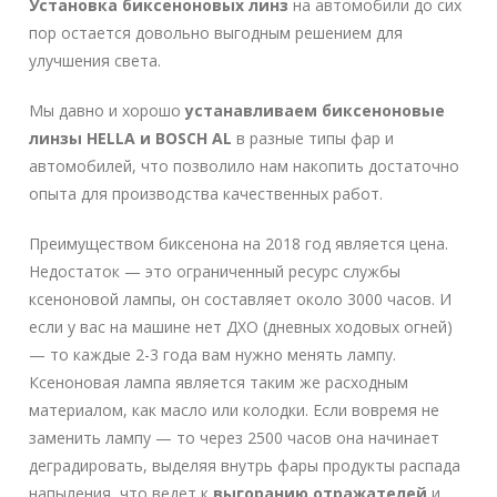
Установка биксеноновых линз
на автомобили до сих
пор остается довольно выгодным решением для
улучшения света.
Мы давно и хорошо
устанавливаем биксеноновые
линзы HELLA и BOSCH AL
в разные типы фар и
автомобилей, что позволило нам накопить достаточно
опыта для производства качественных работ.
Преимуществом биксенона на 2018 год является цена.
Недостаток — это ограниченный ресурс службы
ксеноновой лампы, он составляет около 3000 часов. И
если у вас на машине нет ДХО (дневных ходовых огней)
— то каждые 2-3 года вам нужно менять лампу.
Ксеноновая лампа является таким же расходным
материалом, как масло или колодки. Если вовремя не
заменить лампу — то через 2500 часов она начинает
деградировать, выделяя внутрь фары продукты распада
напыления, что ведет к
выгоранию отражателей
и