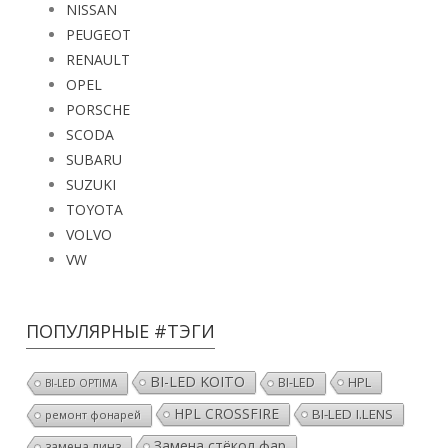
PEUGEOT
RENAULT
OPEL
PORSCHE
SCODA
SUBARU
SUZUKI
TOYOTA
VOLVO
VW
ПОПУЛЯРНЫЕ #ТЭГИ
BI-LED KOITO
HPL
BI-LED
BI-LED OPTIMA
HPL CROSSFIRE
BI-LED I.LENS
ремонт фонарей
Замена стёкол фар
замена линз