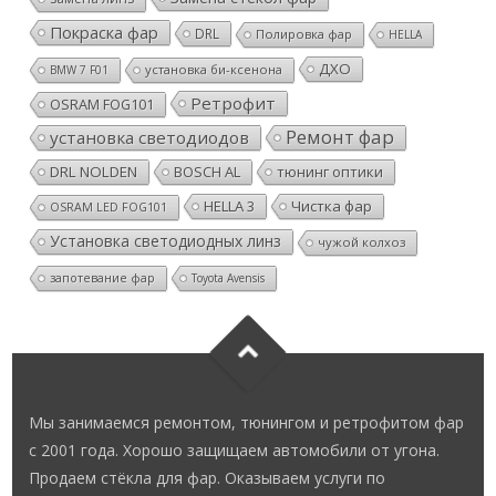
Покраска фар
DRL
Полировка фар
HELLA
ДХО
установка би-ксенона
BMW 7 F01
Ретрофит
OSRAM FOG101
Ремонт фар
установка светодиодов
DRL NOLDEN
BOSCH AL
тюнинг оптики
HELLA 3
Чистка фар
OSRAM LED FOG101
Установка светодиодных линз
чужой колхоз
запотевание фар
Toyota Avensis
Мы занимаемся ремонтом, тюнингом и ретрофитом фар
с 2001 года. Хорошо защищаем автомобили от угона.
Продаем стёкла для фар. Оказываем услуги по
комплексному ремонту электрики и электроники.