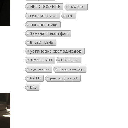
HPL CROSSFIRE
BMW 7 F01
OSRAM FOG101
HPL
тюнинг оптики
Замена стёкол фар
BI-LED I.LENS
установка светодиодов
BOSCH AL
замена линз
Полировка фар
Toyota Avensis
BI-LED
ремонт фонарей
DRL