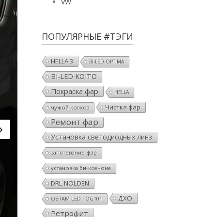
VW
ПОПУЛЯРНЫЕ #ТЭГИ
HELLA 3
BI-LED OPTIMA
BI-LED KOITO
Покраска фар
HELLA
Чистка фар
чужой колхоз
Ремонт фар
Установка светодиодных линз
запотевание фар
установка би-ксенона
DRL NOLDEN
ДХО
OSRAM LED FOG101
Ретрофит