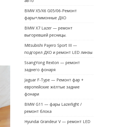
авто
BMW X5/X6 G05/06-Ремонт
фары+лимонные ДХО
BMW X7 Lazer — ремонт
выгоревшей ресницы.
Mitsubishi Pajero Sport III —
подгорел ДХО и ремонт LED линзы
SsangYong Rexton — ремонт
заднего фонаря
Jaguar F-Type — Ремонт фар +
европейские жёлтые задние
фонари
BMW G11 — фары Lazerlight /
ремонт блока
Hyundai Grandeur V — ремонт LED