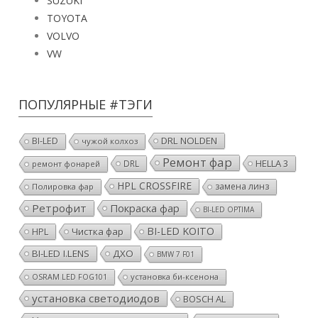
SUZUKI
TOYOTA
VOLVO
VW
ПОПУЛЯРНЫЕ #ТЭГИ
DRL NOLDEN
BI-LED
чужой колхоз
Ремонт фар
HELLA 3
DRL
ремонт фонарей
HPL CROSSFIRE
замена линз
Полировка фар
Ретрофит
Покраска фар
BI-LED OPTIMA
BI-LED KOITO
HPL
Чистка фар
BI-LED I.LENS
ДХО
BMW 7 F01
установка би-ксенона
OSRAM LED FOG101
установка светодиодов
BOSCH AL