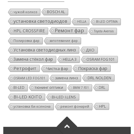
BOSCH AL
чужой колхоз
установка светодиодов
HELLA
BI-LED OPTIMA
Ремонт фар
HPL CROSSFIRE
Toyota Avensis
Полировка фар
запотевание фар
Установка светодиодных линз
ДХО
Замена стёкол фар
HELLA 3
OSRAM FOG101
Ретрофит
Покраска фар
Чистка фар
DRL NOLDEN
замена линз
OSRAM LED FOG101
тюнинг оптики
BI-LED
DRL
BMW 7 F01
BI-LED KOITO
BI-LED I.LENS
HPL
установка би-ксенона
ремонт фонарей