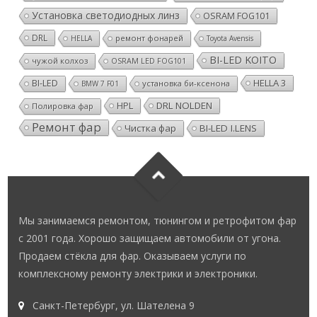
Установка светодиодных линз
OSRAM FOG101
DRL
ремонт фонарей
HELLA
Toyota Avensis
BI-LED KOITO
чужой колхоз
OSRAM LED FOG101
HELLA 3
BI-LED
установка би-ксенона
BMW 7 F01
HPL
DRL NOLDEN
Полировка фар
Ремонт фар
Чистка фар
BI-LED I.LENS
Мы занимаемся ремонтом, тюнингом и ретрофитом фар
с 2001 года. Хорошо защищаем автомобили от угона.
Продаем стёкла для фар. Оказываем услуги по
комплексному ремонту электрики и электроники.
Санкт-Петербург, ул. Шателена 9