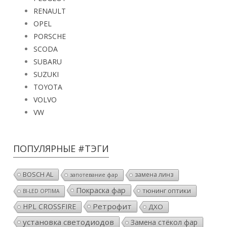
RENAULT
OPEL
PORSCHE
SCODA
SUBARU
SUZUKI
TOYOTA
VOLVO
VW
ПОПУЛЯРНЫЕ #ТЭГИ
BOSCH AL
замена линз
запотевание фар
Покраска фар
тюнинг оптики
BI-LED OPTIMA
Ретрофит
HPL CROSSFIRE
ДХО
установка светодиодов
Замена стёкол фар