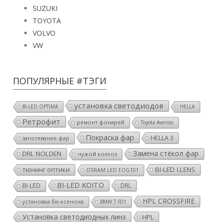
SUZUKI
TOYOTA
VOLVO
VW
ПОПУЛЯРНЫЕ #ТЭГИ
установка светодиодов
BI-LED OPTIMA
HELLA
Ретрофит
ремонт фонарей
Toyota Avensis
Покраска фар
HELLA 3
запотевание фар
Замена стёкол фар
DRL NOLDEN
чужой колхоз
тюнинг оптики
BI-LED I.LENS
OSRAM LED FOG101
BI-LED KOITO
BI-LED
DRL
HPL CROSSFIRE
установка би-ксенона
BMW 7 F01
Установка светодиодных линз
HPL