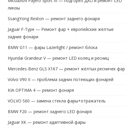
Mitsubishi Pajero Sport III — подгорел ДХО и ремонт LED
линзы
SsangYong Rexton — ремонт заднего фонаря
Jaguar F-Type — Ремонт фар + европейские жёлтые
задние фонари
BMW G11 — фары Lazerlight / ремонт блока
Hyundai Grandeur V — ремонт LED колец и ресниц
Mercedes-Benz GLS X167 — ремонт жёлтых ресничек фар
Volvo V90 II — проблема задних потеющих фонарей
KIA OPTIMA 4 — ремонт фонаря
VOLVO S60 — замена стекла фары+отражатель
BMW F20 — ремонт заднего LED фонаря
Jaguar XK — ремонт адаптивной фары