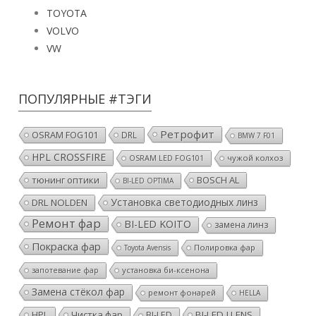
TOYOTA
VOLVO
VW
ПОПУЛЯРНЫЕ #ТЭГИ
Ретрофит
OSRAM FOG101
DRL
BMW 7 F01
HPL CROSSFIRE
чужой колхоз
OSRAM LED FOG101
тюнинг оптики
BOSCH AL
BI-LED OPTIMA
Установка светодиодных линз
DRL NOLDEN
Ремонт фар
BI-LED KOITO
замена линз
Покраска фар
Полировка фар
Toyota Avensis
установка би-ксенона
запотевание фар
Замена стёкол фар
ремонт фонарей
HELLA
HPL
Чистка фар
BI-LED I.LENS
BI-LED