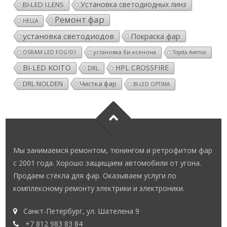
Установка светодиодных линз
BI-LED I.LENS
Ремонт фар
HELLA
установка светодиодов
Покраска фар
установка би-ксенона
OSRAM LED FOG101
Toyota Avensis
BI-LED KOITO
HPL CROSSFIRE
DRL
DRL NOLDEN
Чистка фар
BI-LED OPTIMA
Мы занимаемся ремонтом, тюнингом и ретрофитом фар
с 2001 года. Хорошо защищаем автомобили от угона.
Продаем стёкла для фар. Оказываем услуги по
комплексному ремонту электрики и электроники.
Санкт-Петербург, ул. Шателена 9
+7 812 983 83 84