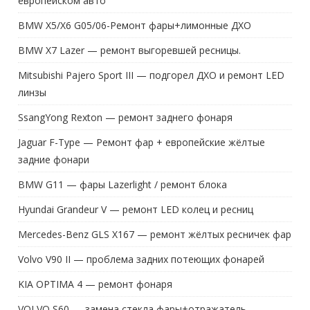
европейском авто
BMW X5/X6 G05/06-Ремонт фары+лимонные ДХО
BMW X7 Lazer — ремонт выгоревшей ресницы.
Mitsubishi Pajero Sport III — подгорел ДХО и ремонт LED
линзы
SsangYong Rexton — ремонт заднего фонаря
Jaguar F-Type — Ремонт фар + европейские жёлтые
задние фонари
BMW G11 — фары Lazerlight / ремонт блока
Hyundai Grandeur V — ремонт LED колец и ресниц
Mercedes-Benz GLS X167 — ремонт жёлтых ресничек фар
Volvo V90 II — проблема задних потеющих фонарей
KIA OPTIMA 4 — ремонт фонаря
VOLVO S60 — замена стекла фары+отражатель