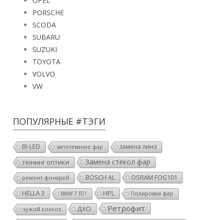
OPEL
PORSCHE
SCODA
SUBARU
SUZUKI
TOYOTA
VOLVO
VW
ПОПУЛЯРНЫЕ #ТЭГИ
BI-LED
замена линз
запотевание фар
Замена стёкол фар
тюнинг оптики
BOSCH AL
OSRAM FOG101
ремонт фонарей
HELLA 3
HPL
Полировка фар
BMW 7 F01
Ретрофит
ДХО
чужой колхоз