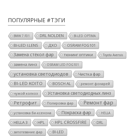
ПОПУЛЯРНЫЕ #ТЭГИ
DRL NOLDEN
BMW 7 F01
BI-LED OPTIMA
BI-LED I.LENS
ДХО
OSRAM FOG101
Замена стёкол фар
тюнинг оптики
Toyota Avensis
замена линз
OSRAM LED FOG101
установка светодиодов
Чистка фар
BI-LED KOITO
BOSCH AL
ремонт фонарей
Установка светодиодных линз
чужой колхоз
Ремонт фар
Ретрофит
Полировка фар
Покраска фар
установка би-ксенона
HELLA
HPL CROSSFIRE
HELLA 3
HPL
DRL
BI-LED
запотевание фар