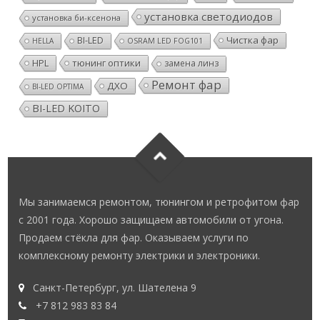
установка светодиодов
установка би-ксенона
Чистка фар
BI-LED
HELLA
OSRAM LED FOG101
HPL
тюнинг оптики
замена линз
Ремонт фар
ДХО
BI-LED OPTIMA
BI-LED KOITO
Мы занимаемся ремонтом, тюнингом и ретрофитом фар
с 2001 года. Хорошо защищаем автомобили от угона.
Продаем стёкла для фар. Оказываем услуги по
комплексному ремонту электрики и электроники.
Санкт-Петербург, ул. Шателена 9
+7 812 983 83 84