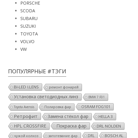
PORSCHE
SCODA
SUBARU
SUZUKI
TOYOTA
VOLVO
VW
ПОПУЛЯРНЫЕ #ТЭГИ
BI-LED I.LENS
ремонт фонарей
Установка светодиодных линз
BMW 7 F01
OSRAM FOG101
Полировка фар
Toyota Avensis
Ретрофит
Замена стёкол фар
HELLA 3
Покраска фар
HPL CROSSFIRE
DRL NOLDEN
BOSCH AL
DRL
чужой колхоз
запотевание фар