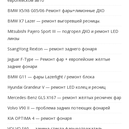
европейском авто
BMW X5/X6 G05/06-Ремонт фары+лимонные ДХО
BMW X7 Lazer — ремонт выгоревшей ресницы.
Mitsubishi Pajero Sport III — подгорел ДХО и ремонт LED
линзы
SsangYong Rexton — ремонт заднего фонаря
Jaguar F-Type — Ремонт фар + европейские жёлтые
задние фонари
BMW G11 — фары Lazerlight / ремонт блока
Hyundai Grandeur V — ремонт LED колец и ресниц
Mercedes-Benz GLS X167 — ремонт жёлтых ресничек фар
Volvo V90 II — проблема задних потеющих фонарей
KIA OPTIMA 4 — ремонт фонаря
VOLVO S60 — замена стекла фары+отражатель