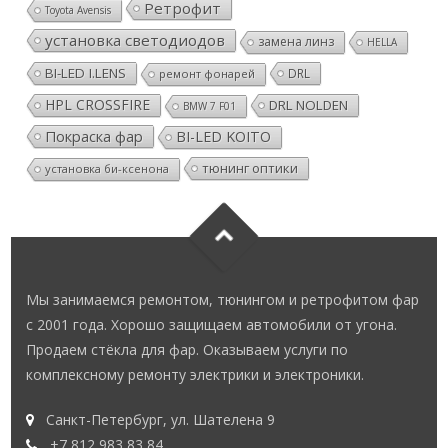
Ретрофит
Toyota Avensis
установка светодиодов
замена линз
HELLA
BI-LED I.LENS
DRL
ремонт фонарей
HPL CROSSFIRE
DRL NOLDEN
BMW 7 F01
Покраска фар
BI-LED KOITO
тюнинг оптики
установка би-ксенона
Мы занимаемся ремонтом, тюнингом и ретрофитом фар
с 2001 года. Хорошо защищаем автомобили от угона.
Продаем стёкла для фар. Оказываем услуги по
комплексному ремонту электрики и электроники.
Санкт-Петербург, ул. Шателена 9
+7 812 983 83 84