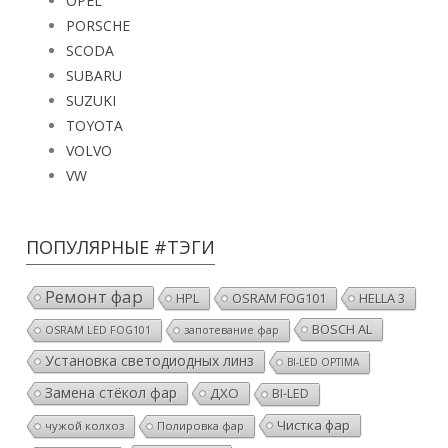
OPEL
PORSCHE
SCODA
SUBARU
SUZUKI
TOYOTA
VOLVO
VW
ПОПУЛЯРНЫЕ #ТЭГИ
Ремонт фар
HPL
OSRAM FOG101
HELLA 3
BOSCH AL
OSRAM LED FOG101
запотевание фар
Установка светодиодных линз
BI-LED OPTIMA
Замена стёкол фар
ДХО
BI-LED
Чистка фар
чужой колхоз
Полировка фар