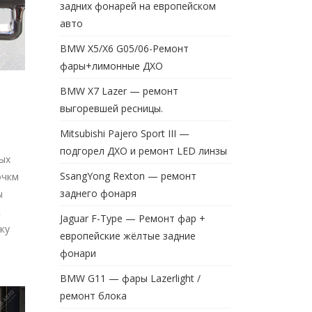
задних фонарей на европейском
авто
BMW X5/X6 G05/06-Ремонт
фары+лимонные ДХО
BMW X7 Lazer — ремонт
выгоревшей ресницы.
Mitsubishi Pajero Sport III —
подгорел ДХО и ремонт LED линзы
ых
SsangYong Rexton — ремонт
очкм
заднего фонаря
ы
к
Jaguar F-Type — Ремонт фар +
ку
европейские жёлтые задние
фонари
BMW G11 — фары Lazerlight /
ремонт блока