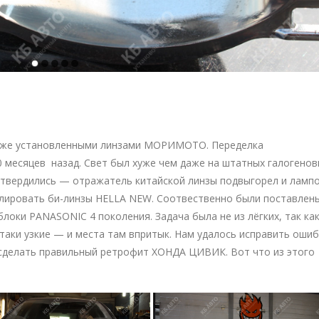
уже установленными линзами МОРИМОТО. Переделка
0 месяцев назад. Свет был хуже чем даже на штатных галогенов
дтвердились — отражатель китайской линзы подвыгорел и ламп
алировать би-линзы HELLA NEW. Соотвественно были поставлен
локи PANASONIС 4 поколения. Задача была не из лёгких, так ка
аки узкие — и места там впритык. Нам удалось исправить ошиб
сделать правильный ретрофит ХОНДА ЦИВИК. Вот что из этого