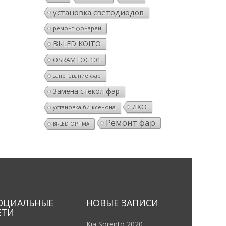
установка светодиодов
ремонт фонарей
BI-LED KOITO
OSRAM FOG101
запотевание фар
Замена стёкол фар
ДХО
установка би-ксенона
Ремонт фар
BI-LED OPTIMA
ОЦИАЛЬНЫЕ
НОВЫЕ ЗАПИСИ
ЕТИ
Kia Sorento 2020- .