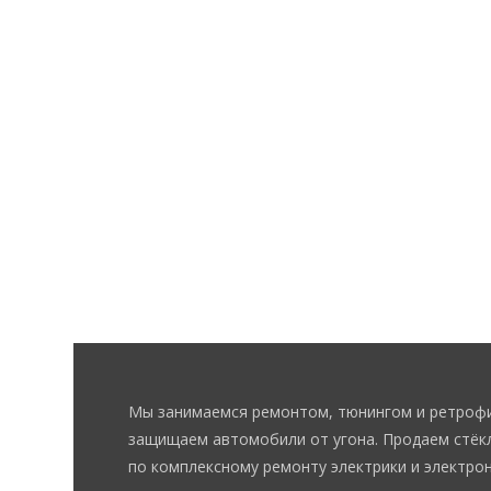
Мы занимаемся ремонтом, тюнингом и ретрофи
защищаем автомобили от угона. Продаем стёкл
по комплексному ремонту электрики и электрон