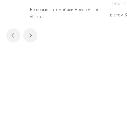
17/03/2020
ые автомобили Honda Accord
В этом блоге не будет подроб
фотограф...