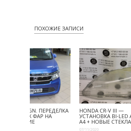
ПОХОЖИЕ ЗАПИСИ
ЕРЕДЕЛКА
HONDA CR-V III —
HOND
 НА
УСТАНОВКА BI-LED AOZOOM
-УЛУ
A4 + НОВЫЕ СТЕКЛА
УСТА
07/11/2020
17/03/2