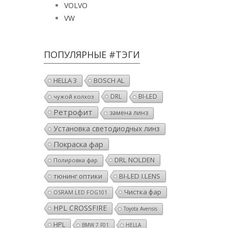
VOLVO
VW
ПОПУЛЯРНЫЕ #ТЭГИ
HELLA 3
BOSCH AL
DRL
BI-LED
чужой колхоз
Ретрофит
замена линз
Установка светодиодных линз
Покраска фар
DRL NOLDEN
Полировка фар
тюнинг оптики
BI-LED I.LENS
Чистка фар
OSRAM LED FOG101
HPL CROSSFIRE
Toyota Avensis
HPL
BMW 7 F01
HELLA