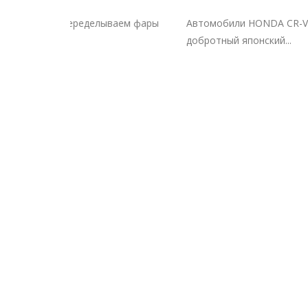
ываем фары
Автомобили HONDA CR-V
Не нов
добротный японский...
VIII хо...