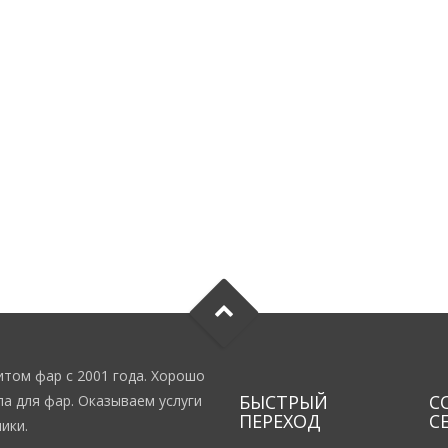
том фар с 2001 года. Хорошо
БЫСТРЫЙ
С
а для фар. Оказываем услуги
ПЕРЕХОД
С
ики.