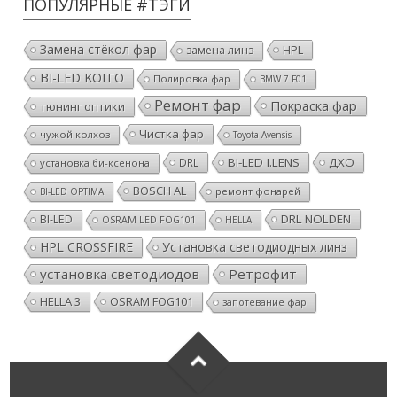
ПОПУЛЯРНЫЕ #ТЭГИ
Замена стёкол фар
HPL
замена линз
BI-LED KOITO
Полировка фар
BMW 7 F01
Ремонт фар
Покраска фар
тюнинг оптики
Чистка фар
чужой колхоз
Toyota Avensis
BI-LED I.LENS
ДХО
DRL
установка би-ксенона
BOSCH AL
ремонт фонарей
BI-LED OPTIMA
DRL NOLDEN
BI-LED
OSRAM LED FOG101
HELLA
HPL CROSSFIRE
Установка светодиодных линз
установка светодиодов
Ретрофит
HELLA 3
OSRAM FOG101
запотевание фар