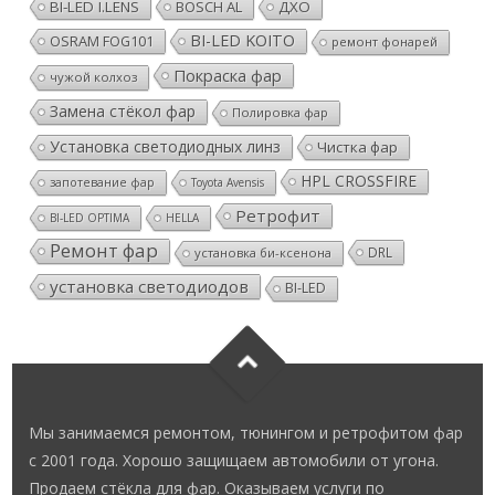
BI-LED I.LENS
BOSCH AL
ДХО
BI-LED KOITO
OSRAM FOG101
ремонт фонарей
Покраска фар
чужой колхоз
Замена стёкол фар
Полировка фар
Установка светодиодных линз
Чистка фар
HPL CROSSFIRE
запотевание фар
Toyota Avensis
Ретрофит
BI-LED OPTIMA
HELLA
Ремонт фар
DRL
установка би-ксенона
установка светодиодов
BI-LED
Мы занимаемся ремонтом, тюнингом и ретрофитом фар
с 2001 года. Хорошо защищаем автомобили от угона.
Продаем стёкла для фар. Оказываем услуги по