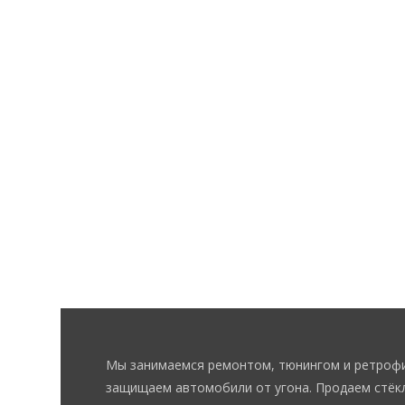
Мы занимаемся ремонтом, тюнингом и ретрофи
защищаем автомобили от угона. Продаем стёкл