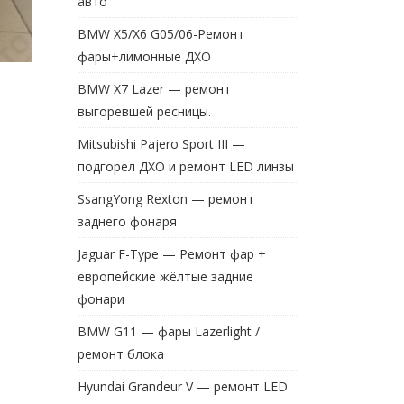
авто
BMW X5/X6 G05/06-Ремонт
фары+лимонные ДХО
BMW X7 Lazer — ремонт
выгоревшей ресницы.
Mitsubishi Pajero Sport III —
подгорел ДХО и ремонт LED линзы
SsangYong Rexton — ремонт
заднего фонаря
Jaguar F-Type — Ремонт фар +
европейские жёлтые задние
фонари
BMW G11 — фары Lazerlight /
ремонт блока
Hyundai Grandeur V — ремонт LED