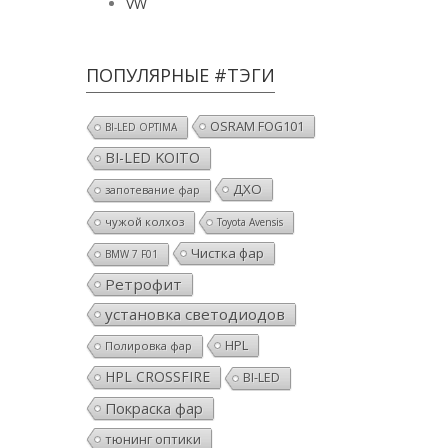
VW
ПОПУЛЯРНЫЕ #ТЭГИ
OSRAM FOG101
BI-LED OPTIMA
BI-LED KOITO
ДХО
запотевание фар
чужой колхоз
Toyota Avensis
Чистка фар
BMW 7 F01
Ретрофит
установка светодиодов
HPL
Полировка фар
HPL CROSSFIRE
BI-LED
Покраска фар
тюнинг оптики