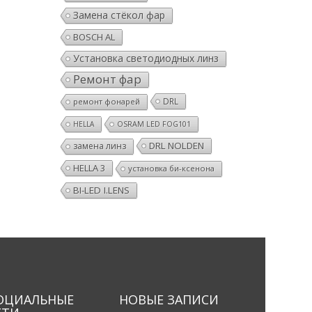
Замена стёкол фар
BOSCH AL
Установка светодиодных линз
Ремонт фар
DRL
ремонт фонарей
HELLA
OSRAM LED FOG101
DRL NOLDEN
замена линз
HELLA 3
установка би-ксенона
BI-LED I.LENS
ОЦИАЛЬНЫЕ
НОВЫЕ ЗАПИСИ