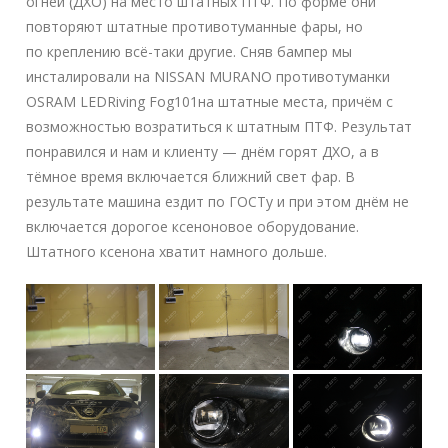
огней (ДХО) на место штатных ПТФ. По форме они
повторяют штатные противотуманные фары, но
по креплению всё-таки другие. Сняв бампер мы
инсталировали на NISSAN MURANO противотуманки
OSRAM LEDRiving Fog101на штатные места, причём с
возможностью возратиться к штатным ПТФ. Результат
понравился и нам и клиенту — днём горят ДХО, а в
тёмное время включается ближний свет фар. В
результате машина ездит по ГОСТу и при этом днём не
включается дорогое ксеноновое оборудование.
Штатного ксенона хватит намного дольше.