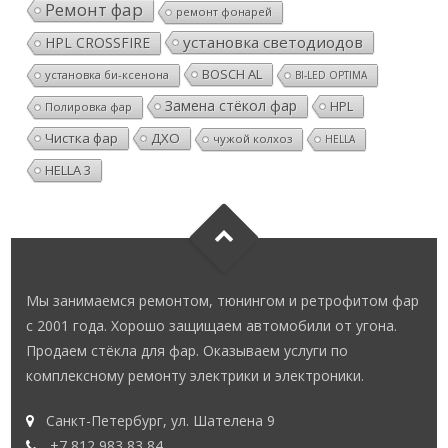
Ремонт фар
ремонт фонарей
установка светодиодов
HPL CROSSFIRE
BOSCH AL
установка би-ксенона
BI-LED OPTIMA
Замена стёкол фар
HPL
Полировка фар
Чистка фар
ДХО
чужой колхоз
HELLA
HELLA 3
Мы занимаемся ремонтом, тюнингом и ретрофитом фар
с 2001 года. Хорошо защищаем автомобили от угона.
Продаем стёкла для фар. Оказываем услуги по
комплексному ремонту электрики и электроники.
Санкт-Петербург, ул. Шателена 9
+7 812 983 83 84