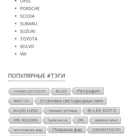
OPEL
PORSCHE
SCODA
SUBARU
SUZUKI
TOYOTA
VOLVO
VW
ПОПУЛЯРНЫЕ #ТЭГИ
Ретрофит
BI-LED
OSRAM LED FOG101
Установка светодиодных линз
BMW 7 F01
BI-LED KOITO
BI-LED I.LENS
тюнинг оптики
DRL NOLDEN
DRL
замена линз
Toyota Avensis
Покраска фар
OSRAM FOG101
запотевание фар