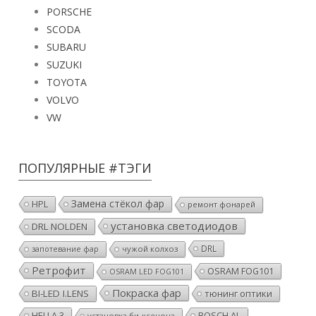
PORSCHE
SCODA
SUBARU
SUZUKI
TOYOTA
VOLVO
VW
ПОПУЛЯРНЫЕ #ТЭГИ
Замена стёкол фар
HPL
ремонт фонарей
установка светодиодов
DRL NOLDEN
DRL
чужой колхоз
запотевание фар
Ретрофит
OSRAM FOG101
OSRAM LED FOG101
Покраска фар
BI-LED I.LENS
тюнинг оптики
HELLA 3
BOSCH AL
установка би-ксенона