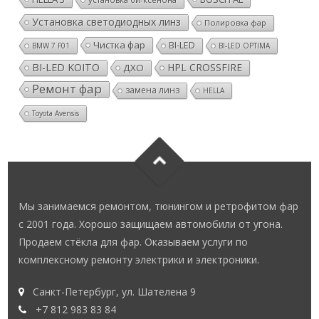
Установка светодиодных линз
Полировка фар
Чистка фар
BI-LED
BMW 7 F01
BI-LED OPTIMA
BI-LED KOITO
HPL CROSSFIRE
ДХО
Ремонт фар
замена линз
HELLA
Toyota Avensis
Мы занимаемся ремонтом, тюнингом и ретрофитом фар
с 2001 года. Хорошо защищаем автомобили от угона.
Продаем стёкла для фар. Оказываем услуги по
комплексному ремонту электрики и электроники.
Санкт-Петербург, ул. Шателена 9
+7 812 983 83 84