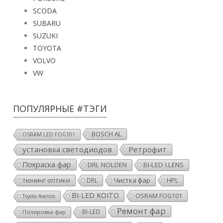
SCODA
SUBARU
SUZUKI
TOYOTA
VOLVO
VW
ПОПУЛЯРНЫЕ #ТЭГИ
BOSCH AL
OSRAM LED FOG101
установка светодиодов
Ретрофит
Покраска фар
DRL NOLDEN
BI-LED I.LENS
тюнинг оптики
Чистка фар
HPL
DRL
BI-LED KOITO
OSRAM FOG101
Toyota Avensis
Ремонт фар
BI-LED
Полировка фар
Установка светодиодных линз
HELLA