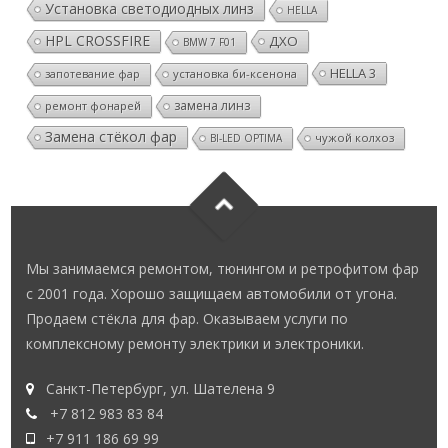
HPL CROSSFIRE
ДХО
BMW 7 F01
HELLA 3
установка би-ксенона
запотевание фар
замена линз
ремонт фонарей
Замена стёкол фар
чужой колхоз
BI-LED OPTIMA
Мы занимаемся ремонтом, тюнингом и ретрофитом фар
с 2001 года. Хорошо защищаем автомобили от угона.
Продаем стёкла для фар. Оказываем услуги по
комплексному ремонту электрики и электроники.
Санкт-Петербург, ул. Шателена 9
+7 812 983 83 84
+7 911 186 69 99
E-mail:
info@ksenonspb.ru