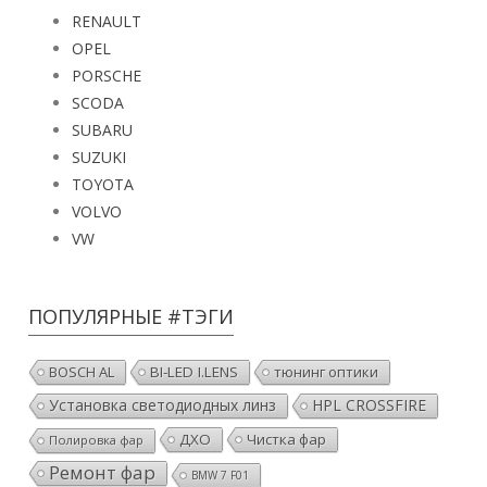
RENAULT
OPEL
PORSCHE
SCODA
SUBARU
SUZUKI
TOYOTA
VOLVO
VW
ПОПУЛЯРНЫЕ #ТЭГИ
BOSCH AL
BI-LED I.LENS
тюнинг оптики
Установка светодиодных линз
HPL CROSSFIRE
ДХО
Чистка фар
Полировка фар
Ремонт фар
BMW 7 F01