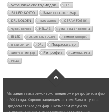
установка светодиодов
HPL
BI-LED KOITO
Замена стёкол фар
DRL NOLDEN
OSRAM FOG101
Toyota Avensis
HELLA 3
чужой колхоз
установка би-ксенона
BI-LED
ремонт фонарей
OSRAM LED FOG101
Покраска фар
DRL
BI-LED OPTIMA
Ретрофит
замена линз
запотевание фар
HELLA
Мы занимаемся ремонтом, тюнингом и ретрофитом фар
с 2001 года. Хорошо защищаем автомобили от угона.
Продаем стёкла для фар. Оказываем услуги по