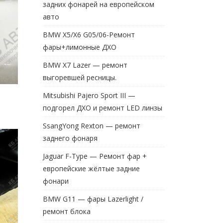
задних фонарей на европейском
авто
BMW X5/X6 G05/06-Ремонт
фары+лимонные ДХО
BMW X7 Lazer — ремонт
выгоревшей ресницы.
Mitsubishi Pajero Sport III —
подгорел ДХО и ремонт LED линзы
SsangYong Rexton — ремонт
заднего фонаря
Jaguar F-Type — Ремонт фар +
европейские жёлтые задние
фонари
BMW G11 — фары Lazerlight /
ремонт блока