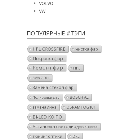
VOLVO
VW
ПОПУЛЯРНЫЕ #ТЭГИ
HPL CROSSFIRE
Чистка фар
Покраска фар
Ремонт фар
HPL
BMW 7 F01
Замена стёкол фар
BOSCH AL
Полировка фар
OSRAM FOG101
замена линз
BI-LED KOITO
Установка светодиодных линз
тюнинг оптики
DRL