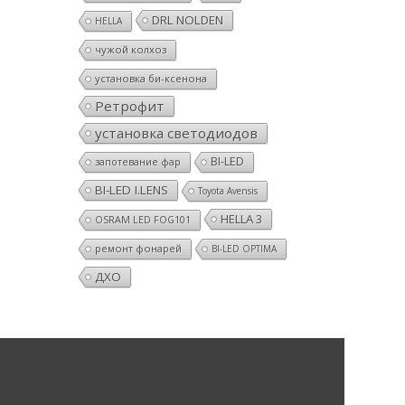
DRL NOLDEN
HELLA
чужой колхоз
установка би-ксенона
Ретрофит
установка светодиодов
BI-LED
запотевание фар
BI-LED I.LENS
Toyota Avensis
HELLA 3
OSRAM LED FOG101
ремонт фонарей
BI-LED OPTIMA
ДХО