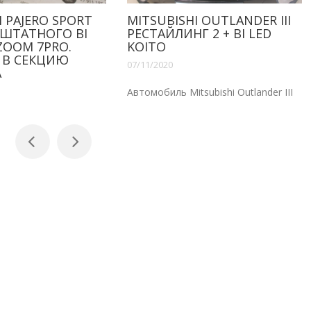
UBISHI OUTLANDER III
MITSUBISHI OUTLANDER
АЙЛИНГ 2 + BI LED
HPL BACKFIRE RW
O
07/11/2020
020
Автомобиль Mitsubishi Outland
иль Mitsubishi Outlander III
регулярн...