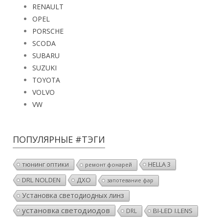
RENAULT
OPEL
PORSCHE
SCODA
SUBARU
SUZUKI
TOYOTA
VOLVO
VW
ПОПУЛЯРНЫЕ #ТЭГИ
тюнинг оптики
HELLA 3
ремонт фонарей
DRL NOLDEN
ДХО
запотевание фар
Установка светодиодных линз
установка светодиодов
BI-LED I.LENS
DRL