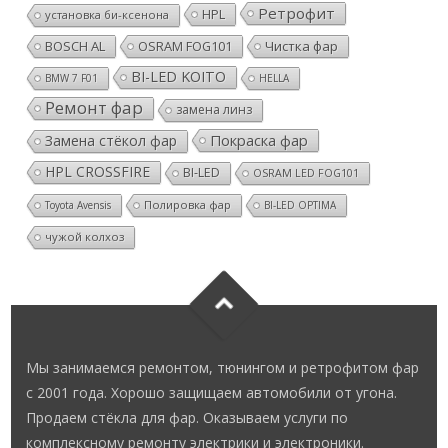
Ретрофит
HPL
установка би-ксенона
BOSCH AL
OSRAM FOG101
Чистка фар
BI-LED KOITO
BMW 7 F01
HELLA
Ремонт фар
замена линз
Покраска фар
Замена стёкол фар
HPL CROSSFIRE
BI-LED
OSRAM LED FOG101
Полировка фар
Toyota Avensis
BI-LED OPTIMA
чужой колхоз
Мы занимаемся ремонтом, тюнингом и ретрофитом фар
с 2001 года. Хорошо защищаем автомобили от угона.
Продаем стёкла для фар. Оказываем услуги по
комплексному ремонту электрики и электроники.