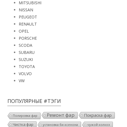
MITSUBISHI
NISSAN
PEUGEOT
RENAULT
OPEL
PORSCHE
SCODA
SUBARU
SUZUKI
TOYOTA
VOLVO
VW
ПОПУЛЯРНЫЕ #ТЭГИ
Ремонт фар
Покраска фар
Полировка фар
Чистка фар
установка би-ксенона
чужой колхоз