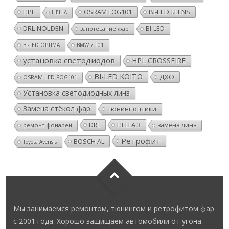
HPL
OSRAM FOG101
BI-LED I.LENS
HELLA
DRL NOLDEN
BI-LED
запотевание фар
BI-LED OPTIMA
BMW 7 F01
установка светодиодов
HPL CROSSFIRE
BI-LED KOITO
ДХО
OSRAM LED FOG101
Установка светодиодных линз
Замена стёкол фар
тюнинг оптики
HELLA 3
DRL
замена линз
ремонт фонарей
Ретрофит
BOSCH AL
Toyota Avensis
Мы занимаемся ремонтом, тюнингом и ретрофитом фар
с 2001 года. Хорошо защищаем автомобили от угона.