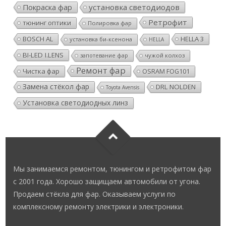
Покраска фар
установка светодиодов
Ретрофит
тюнинг оптики
Полировка фар
BOSCH AL
HELLA 3
установка би-ксенона
HELLA
BI-LED I.LENS
чужой колхоз
запотевание фар
Ремонт фар
Чистка фар
OSRAM FOG101
Замена стёкол фар
DRL NOLDEN
Toyota Avensis
Установка светодиодных линз
Мы занимаемся ремонтом, тюнингом и ретрофитом фар
с 2001 года. Хорошо защищаем автомобили от угона.
Продаем стёкла для фар. Оказываем услуги по
комплексному ремонту электрики и электроники.