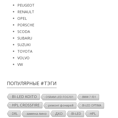
PEUGEOT
RENAULT
OPEL
PORSCHE
SCODA
SUBARU
SUZUKI
TOYOTA
VOLVO
VW
ПОПУЛЯРНЫЕ #ТЭГИ
BI-LED KOITO
OSRAM LED FOG101
BMW 7 F01
HPL CROSSFIRE
ремонт фонарей
BI-LED OPTIMA
ДХО
HPL
DRL
замена линз
BI-LED