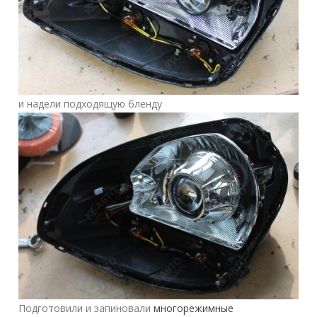
и надели подходящую бленду
Подготовили и запиновали
многорежимные