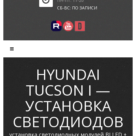
ПН-ПТ: 11-20
СБ-ВС: ПО ЗАПИСИ
HYUNDAI
TUCSON I —
УСТАНОВКА
СВЕТОДИОДОВ
установка светодиодных модулей BI LED +