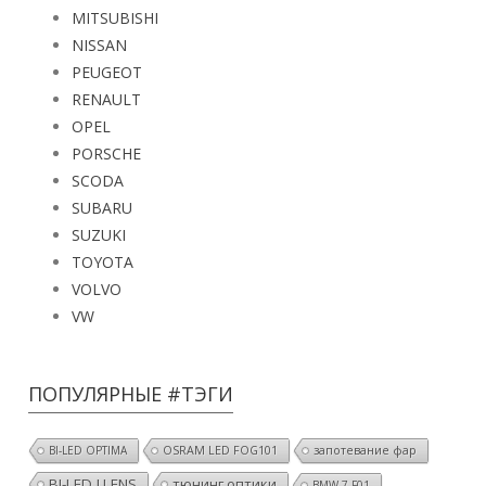
MITSUBISHI
NISSAN
PEUGEOT
RENAULT
OPEL
PORSCHE
SCODA
SUBARU
SUZUKI
TOYOTA
VOLVO
VW
ПОПУЛЯРНЫЕ #ТЭГИ
BI-LED OPTIMA
OSRAM LED FOG101
запотевание фар
BI-LED I.LENS
тюнинг оптики
BMW 7 F01