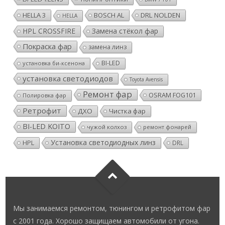
HELLA 3
BOSCH AL
DRL NOLDEN
HELLA
HPL CROSSFIRE
Замена стёкол фар
Покраска фар
замена линз
BI-LED
установка би-ксенона
установка светодиодов
Toyota Avensis
Ремонт фар
OSRAM FOG101
Полировка фар
Ретрофит
ДХО
Чистка фар
BI-LED KOITO
чужой колхоз
ремонт фонарей
Установка светодиодных линз
HPL
DRL
Мы занимаемся ремонтом, тюнингом и ретрофитом фар
с 2001 года. Хорошо защищаем автомобили от угона.