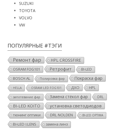
SUZUKI
TOYOTA
VOLVO
VW
ПОПУЛЯРНЫЕ #ТЭГИ
Ремонт фар
HPL CROSSFIRE
Ретрофит
OSRAM FOG101
BI-LED
Покраска фар
BOSCH AL
Полировка фар
ДХО
HPL
HELLA
OSRAM LED FOG101
Замена стёкол фар
DRL
запотевание фар
установка светодиодов
BI-LED KOITO
тюнинг оптики
DRL NOLDEN
BI-LED OPTIMA
BI-LED I.LENS
замена линз