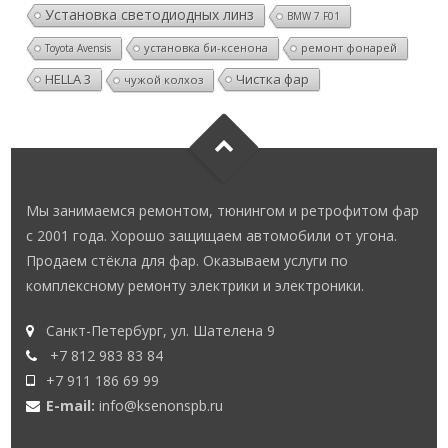
Установка светодиодных линз
BMW 7 F01
установка би-ксенона
ремонт фонарей
Toyota Avensis
HELLA 3
Чистка фар
чужой колхоз
Мы занимаемся ремонтом, тюнингом и ретрофитом фар
с 2001 года. Хорошо защищаем автомобили от угона.
Продаем стёкла для фар. Оказываем услуги по
комплексному ремонту электрики и электроники.
Санкт-Петербург, ул. Шателена 9
+7 812 983 83 84
+7 911 186 69 99
E-mail:
info@ksenonspb.ru