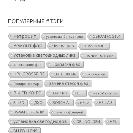
ПОПУЛЯРНЫЕ #ТЭГИ
Ретрофит
OSRAM FOG101
установка би-ксенона
Ремонт фар
Чистка фар
замена линз
Установка светодиодных линз
тюнинг оптики
Покраска фар
запотевание фар
HPL CROSSFIRE
BI-LED OPTIMA
Toyota Avensis
Замена стёкол фар
Полировка фар
BI-LED KOITO
DRL
чужой колхоз
BMW 7 F01
ДХО
BOSCH AL
HELLA 3
BI-LED
HELLA
ремонт фонарей
OSRAM LED FOG101
установка светодиодов
DRL NOLDEN
HPL
BI-LED I.LENS