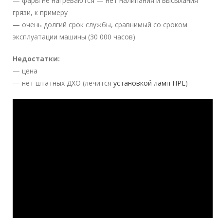
— фары не нагреваются — нет налипания и высыхания
грязи, к примеру
— очень долгий срок службы, сравнимый со сроком
эксплуатации машины (30 000 часов)
Недостатки:
— цена
— нет штатных ДХО (лечится
установкой ламп HPL
)