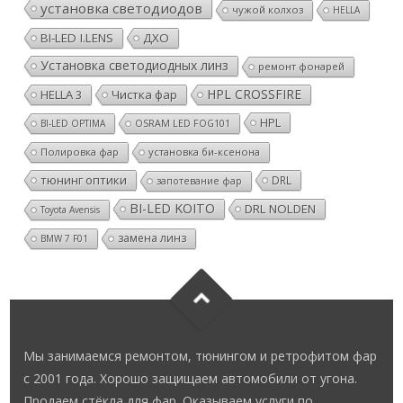
установка светодиодов
чужой колхоз
HELLA
BI-LED I.LENS
ДХО
Установка светодиодных линз
ремонт фонарей
HPL CROSSFIRE
HELLA 3
Чистка фар
HPL
BI-LED OPTIMA
OSRAM LED FOG101
Полировка фар
установка би-ксенона
тюнинг оптики
DRL
запотевание фар
BI-LED KOITO
DRL NOLDEN
Toyota Avensis
замена линз
BMW 7 F01
Мы занимаемся ремонтом, тюнингом и ретрофитом фар
с 2001 года. Хорошо защищаем автомобили от угона.
Продаем стёкла для фар. Оказываем услуги по