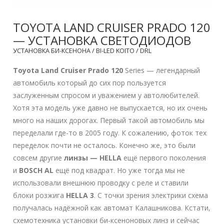
TOYOTA LAND CRUISER PRADO 120
— УСТАНОВКА СВЕТОДИОДОВ
УСТАНОВКА БИ-КСЕНОНА / BI-LED KOITO / DRL
Toyota Land Cruiser Prado 120
Series — легендарный
автомобиль который до сих пор пользуется
заслуженным спросом и уважением у автолюбителей.
Хотя эта модель уже давно не выпускается, но их очень
много на наших дорогах. Первый такой автомобиль мы
переделали где-то в 2005 году. К сожалению, фоток тех
переделок почти не осталось. Конечно же, это были
совсем другие
линзы — HELLA
ещё первого поколения
и
BOSCH AL
ещё под квадрат. Но уже тогда мы не
использовали внешнюю проводку с реле и ставили
блоки розжига
HELLA 3
. С точки зрения электрики схема
получалась надёжной как автомат Калашникова. Кстати,
схемотехника установки би-ксеноновых линз и сейчас