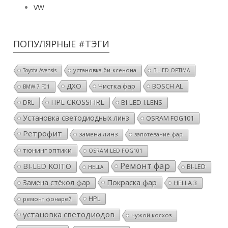
VW
ПОПУЛЯРНЫЕ #ТЭГИ
установка би-ксенона
Toyota Avensis
BI-LED OPTIMA
ДХО
Чистка фар
BOSCH AL
BMW 7 F01
HPL CROSSFIRE
BI-LED I.LENS
DRL
Установка светодиодных линз
OSRAM FOG101
Ретрофит
замена линз
запотевание фар
тюнинг оптики
OSRAM LED FOG101
Ремонт фар
BI-LED KOITO
BI-LED
HELLA
Покраска фар
Замена стёкол фар
HELLA 3
HPL
ремонт фонарей
установка светодиодов
чужой колхоз