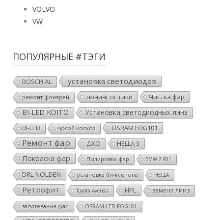
VW
ПОПУЛЯРНЫЕ #ТЭГИ
установка светодиодов
BOSCH AL
тюнинг оптики
Чистка фар
ремонт фонарей
BI-LED KOITO
Установка светодиодных линз
OSRAM FOG101
BI-LED
чужой колхоз
Ремонт фар
ДХО
HELLA 3
Покраска фар
Полировка фар
BMW 7 F01
DRL NOLDEN
установка би-ксенона
HELLA
Ретрофит
HPL
замена линз
Toyota Avensis
запотевание фар
OSRAM LED FOG101
HPL CROSSFIRE
BI-LED I.LENS