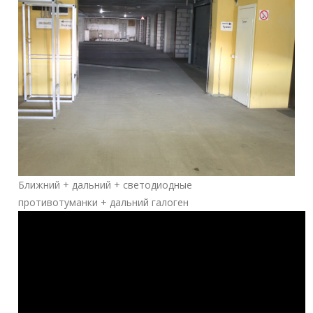
Ближний + дальний + светодиодные
противотуманки + дальний галоген