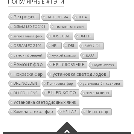
ПОПУЛЯРНЫЕ #ТЭГИ
Ретрофит
BI-LED OPTIMA
HELLA
тюнинг оптики
OSRAM LED FOG101
BOSCH AL
BI-LED
запотевание фар
OSRAM FOG101
HPL
DRL
BMW 7 F01
ДХО
ремонт фонарей
чужой колхоз
Ремонт фар
HPL CROSSFIRE
Toyota Avensis
Покраска фар
установка светодиодов
DRL NOLDEN
Полировка фар
установка би-ксенона
BI-LED KOITO
BI-LED I.LENS
замена линз
Установка светодиодных линз
Замена стёкол фар
HELLA 3
Чистка фар