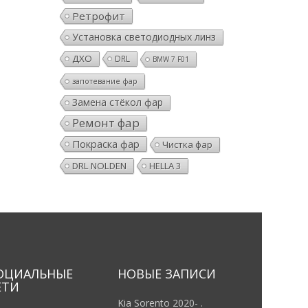
Ретрофит
Установка светодиодных линз
ДХО
DRL
BMW 7 F01
запотевание фар
Замена стёкол фар
Ремонт фар
Покраска фар
Чистка фар
DRL NOLDEN
HELLA 3
ОЦИАЛЬНЫЕ
НОВЫЕ ЗАПИСИ
ЕТИ
Kia Sorento 2020- .