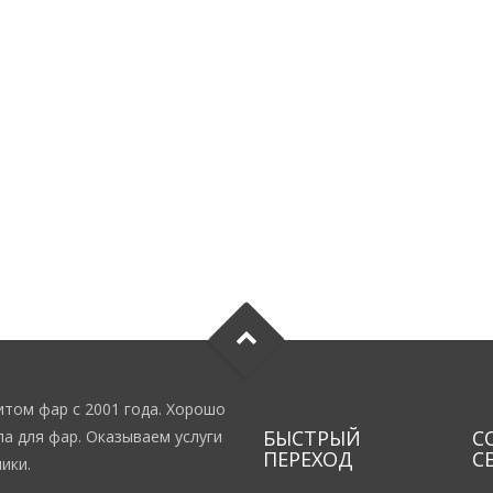
том фар с 2001 года. Хорошо
БЫСТРЫЙ
С
а для фар. Оказываем услуги
ПЕРЕХОД
С
ики.