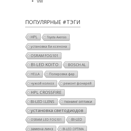
VW
ПОПУЛЯРНЫЕ #ТЭГИ
HPL
Toyota Avensis
установка би-ксенона
OSRAM FOG101
BI-LED KOITO
BOSCH AL
Полировка фар
HELLA
чужой колхоз
ремонт фонарей
HPL CROSSFIRE
BI-LED I.LENS
тюнинг оптики
установка светодиодов
BI-LED
OSRAM LED FOG101
замена линз
BI-LED OPTIMA