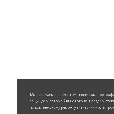
Мы занимаемся ремонтом, тюнингом и ретрофи
защищаем автомобили от угона. Продаем стёкл
по комплексному ремонту электрики и электрон