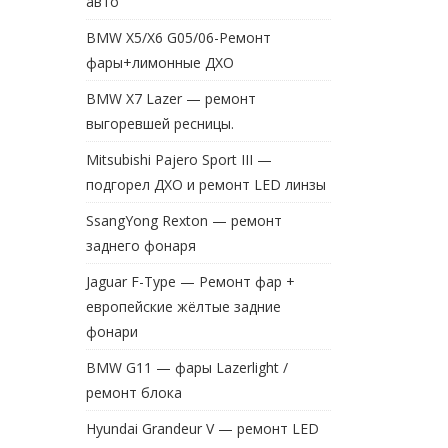
авто
BMW X5/X6 G05/06-Ремонт
фары+лимонные ДХО
BMW X7 Lazer — ремонт
выгоревшей ресницы.
Mitsubishi Pajero Sport III —
подгорел ДХО и ремонт LED линзы
SsangYong Rexton — ремонт
заднего фонаря
Jaguar F-Type — Ремонт фар +
европейские жёлтые задние
фонари
BMW G11 — фары Lazerlight /
ремонт блока
Hyundai Grandeur V — ремонт LED