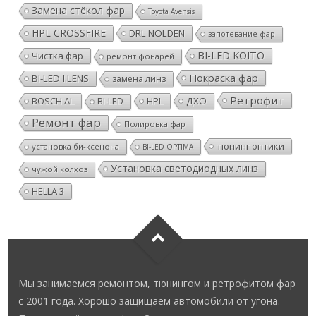
Замена стёкол фар
Toyota Avensis
HPL CROSSFIRE
DRL NOLDEN
запотевание фар
BI-LED KOITO
Чистка фар
ремонт фонарей
Покраска фар
BI-LED I.LENS
замена линз
Ретрофит
BOSCH AL
HPL
ДХО
BI-LED
Ремонт фар
Полировка фар
тюнинг оптики
установка би-ксенона
BI-LED OPTIMA
Установка светодиодных линз
чужой колхоз
HELLA 3
Мы занимаемся ремонтом, тюнингом и ретрофитом фар
с 2001 года. Хорошо защищаем автомобили от угона.