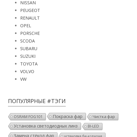
NISSAN
PEUGEOT
RENAULT
OPEL
PORSCHE
SCODA
SUBARU
SUZUKI
TOYOTA
VOLVO
VW
ПОПУЛЯРНЫЕ #ТЭГИ
Покраска фар
OSRAM FOG101
Чистка фар
Установка светодиодных линз
BI-LED
Замена стёкол фар
установка би-ксенона