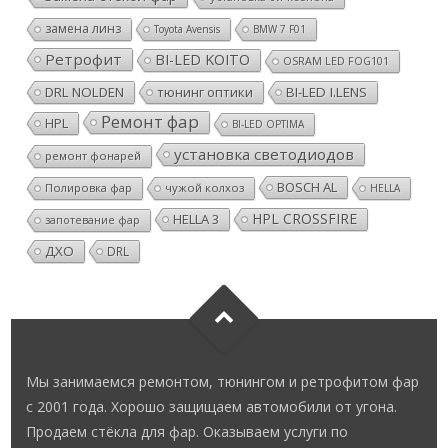
замена линз
Toyota Avensis
BMW 7 F01
Ретрофит
BI-LED KOITO
OSRAM LED FOG101
DRL NOLDEN
тюнинг оптики
BI-LED I.LENS
Ремонт фар
HPL
BI-LED OPTIMA
установка светодиодов
ремонт фонарей
BOSCH AL
Полировка фар
чужой колхоз
HELLA
HPL CROSSFIRE
HELLA 3
запотевание фар
ДХО
DRL
Мы занимаемся ремонтом, тюнингом и ретрофитом фар
с 2001 года. Хорошо защищаем автомобили от угона.
Продаем стёкла для фар. Оказываем услуги по