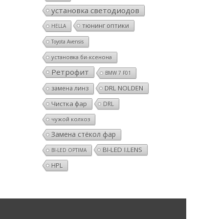
установка светодиодов
тюнинг оптики
HELLA
Toyota Avensis
установка би-ксенона
Ретрофит
BMW 7 F01
DRL NOLDEN
замена линз
Чистка фар
DRL
чужой колхоз
Замена стёкол фар
BI-LED I.LENS
BI-LED OPTIMA
HPL