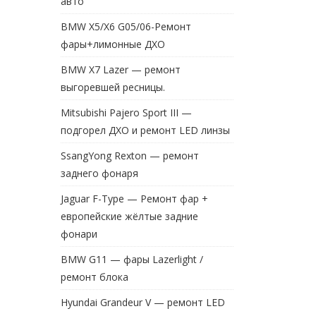
авто
BMW X5/X6 G05/06-Ремонт
фары+лимонные ДХО
BMW X7 Lazer — ремонт
выгоревшей ресницы.
Mitsubishi Pajero Sport III —
подгорел ДХО и ремонт LED линзы
SsangYong Rexton — ремонт
заднего фонаря
Jaguar F-Type — Ремонт фар +
европейские жёлтые задние
фонари
BMW G11 — фары Lazerlight /
ремонт блока
Hyundai Grandeur V — ремонт LED