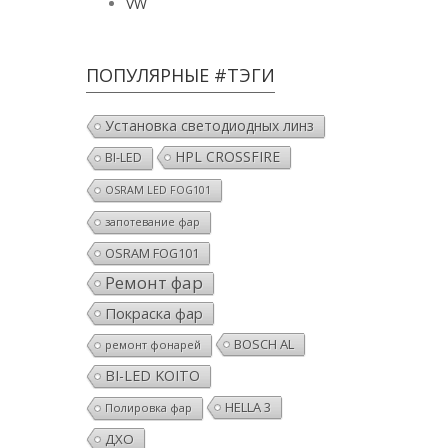
VW
ПОПУЛЯРНЫЕ #ТЭГИ
Установка светодиодных линз
HPL CROSSFIRE
BI-LED
OSRAM LED FOG101
запотевание фар
OSRAM FOG101
Ремонт фар
Покраска фар
BOSCH AL
ремонт фонарей
BI-LED KOITO
HELLA 3
Полировка фар
ДХО