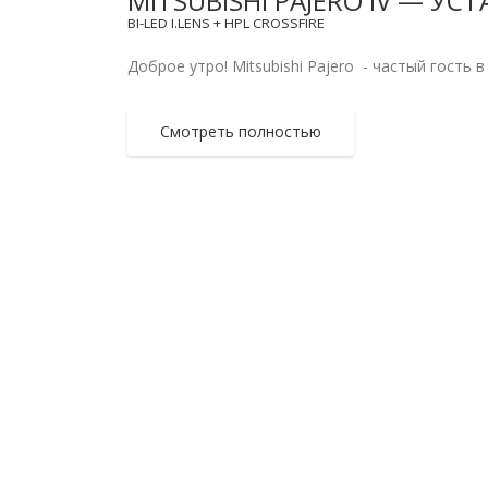
MITSUBISHI PAJERO IV — У
BI-LED I.LENS + HPL CROSSFIRE
Доброе утро! Mitsubishi Pajero - частый гость 
Смотреть полностью