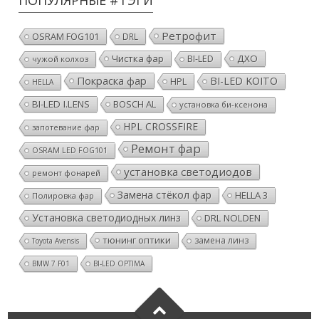
Ретрофит
OSRAM FOG101
DRL
Чистка фар
ДХО
BI-LED
чужой колхоз
Покраска фар
BI-LED KOITO
HPL
HELLA
BI-LED I.LENS
BOSCH AL
установка би-ксенона
HPL CROSSFIRE
запотевание фар
Ремонт фар
OSRAM LED FOG101
установка светодиодов
ремонт фонарей
Замена стёкол фар
HELLA 3
Полировка фар
Установка светодиодных линз
DRL NOLDEN
тюнинг оптики
замена линз
Toyota Avensis
BMW 7 F01
BI-LED OPTIMA