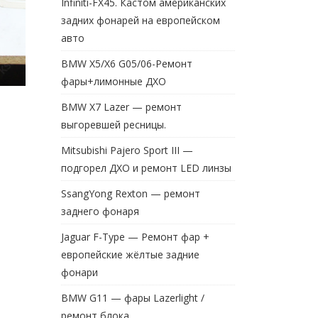
Infiniti-FX45. Кастом американских
задних фонарей на европейском
авто
BMW X5/X6 G05/06-Ремонт
фары+лимонные ДХО
BMW X7 Lazer — ремонт
выгоревшей ресницы.
Mitsubishi Pajero Sport III —
подгорел ДХО и ремонт LED линзы
SsangYong Rexton — ремонт
заднего фонаря
Jaguar F-Type — Ремонт фар +
европейские жёлтые задние
фонари
BMW G11 — фары Lazerlight /
ремонт блока