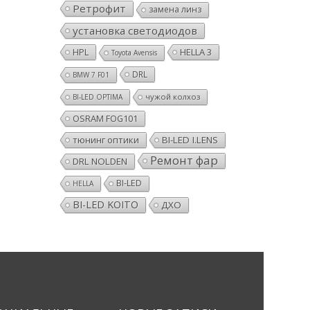
Ретрофит
замена линз
установка светодиодов
HPL
HELLA 3
Toyota Avensis
DRL
BMW 7 F01
чужой колхоз
BI-LED OPTIMA
OSRAM FOG101
тюнинг оптики
BI-LED I.LENS
Ремонт фар
DRL NOLDEN
BI-LED
HELLA
BI-LED KOITO
ДХО