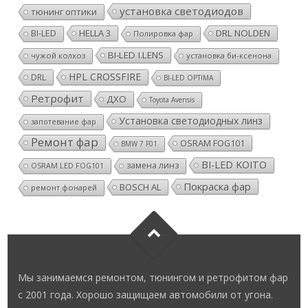
установка светодиодов
тюнинг оптики
HELLA 3
DRL NOLDEN
BI-LED
Полировка фар
BI-LED I.LENS
чужой колхоз
установка би-ксенона
HPL CROSSFIRE
DRL
BI-LED OPTIMA
Ретрофит
ДХО
Toyota Avensis
Установка светодиодных линз
запотевание фар
Ремонт фар
OSRAM FOG101
BMW 7 F01
BI-LED KOITO
замена линз
OSRAM LED FOG101
Покраска фар
BOSCH AL
ремонт фонарей
Мы занимаемся ремонтом, тюнингом и ретрофитом фар
с 2001 года. Хорошо защищаем автомобили от угона.