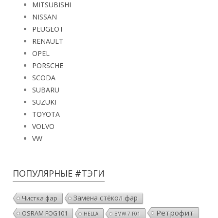
MITSUBISHI
NISSAN
PEUGEOT
RENAULT
OPEL
PORSCHE
SCODA
SUBARU
SUZUKI
TOYOTA
VOLVO
VW
ПОПУЛЯРНЫЕ #ТЭГИ
Замена стёкол фар
Чистка фар
Ретрофит
OSRAM FOG101
HELLA
BMW 7 F01