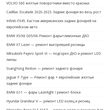
VOLVO S60 жёлтые поворотники вместо красных
Cadillac Escalade 2020-2023. Задние фонари во весь рост
Infiniti-FX45. Кастом американских задних фонарей на
европейском авто
BMW X5/X6 G05/06-Ремонт фары+лимонные ДХО
BMW X7 Lazer — ремонт выгоревшей ресницы.
Mitsubishi Pajero Sport III — подгорел ДХО и ремонт LED
линзы
SsangYong Rexton — ремонт заднего фонаря
Jaguar F-Type — Ремонт фар + европейские жёлтые
задние фонари
BMW G11 — фары Lazerlight / ремонт блока
Hyundai Grandeur V — ремонт LED колец и ресниц
Mercedes-Benz GLS X167 — ремонт жёлтых ресничек фар