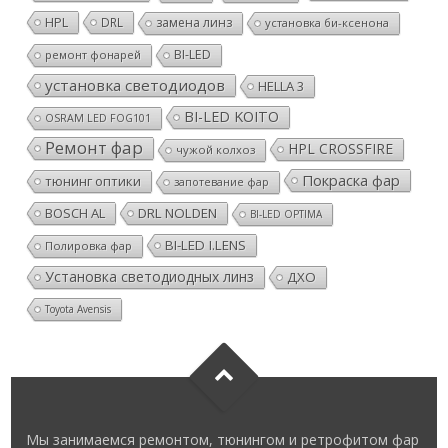
HPL
DRL
замена линз
установка би-ксенона
BI-LED
ремонт фонарей
установка светодиодов
HELLA 3
BI-LED KOITO
OSRAM LED FOG101
Ремонт фар
HPL CROSSFIRE
чужой колхоз
Покраска фар
тюнинг оптики
запотевание фар
BOSCH AL
DRL NOLDEN
BI-LED OPTIMA
BI-LED I.LENS
Полировка фар
Установка светодиодных линз
ДХО
Toyota Avensis
Мы занимаемся ремонтом, тюнингом и ретрофитом фар