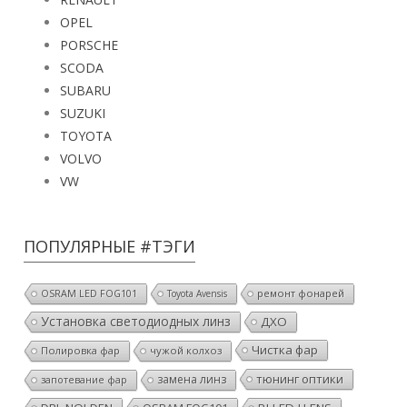
OPEL
PORSCHE
SCODA
SUBARU
SUZUKI
TOYOTA
VOLVO
VW
ПОПУЛЯРНЫЕ #ТЭГИ
ремонт фонарей
OSRAM LED FOG101
Toyota Avensis
Установка светодиодных линз
ДХО
Чистка фар
Полировка фар
чужой колхоз
тюнинг оптики
замена линз
запотевание фар