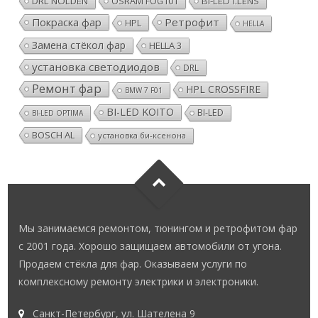
DRL NOLDEN
OSRAM FOG101
BI-LED I.LENS
Покраска фар
Ретрофит
HPL
HELLA
Замена стёкол фар
HELLA 3
установка светодиодов
DRL
Ремонт фар
HPL CROSSFIRE
BMW 7 F01
BI-LED KOITO
BI-LED
BI-LED OPTIMA
BOSCH AL
установка би-ксенона
Мы занимаемся ремонтом, тюнингом и ретрофитом фар
с 2001 года. Хорошо защищаем автомобили от угона.
Продаем стёкла для фар. Оказываем услуги по
комплексному ремонту электрики и электроники.
Санкт-Петербург, ул. Шателена 9