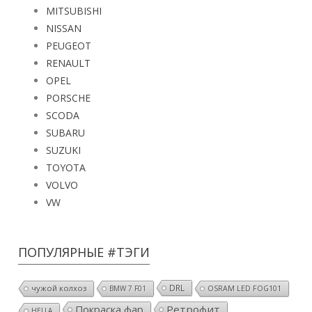
MITSUBISHI
NISSAN
PEUGEOT
RENAULT
OPEL
PORSCHE
SCODA
SUBARU
SUZUKI
TOYOTA
VOLVO
VW
ПОПУЛЯРНЫЕ #ТЭГИ
DRL
чужой колхоз
BMW 7 F01
OSRAM LED FOG101
Покраска фар
Ретрофит
HELLA