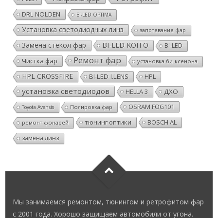
DRL NOLDEN
BI-LED OPTIMA
Установка светодиодных линз
запотевание фар
Замена стёкол фар
BI-LED KOITO
BI-LED
Ремонт фар
Чистка фар
установка би-ксенона
HPL CROSSFIRE
BI-LED I.LENS
HPL
установка светодиодов
HELLA 3
ДХО
OSRAM FOG101
Полировка фар
Toyota Avensis
тюнинг оптики
BOSCH AL
ремонт фонарей
замена линз
Мы занимаемся ремонтом, тюнингом и ретрофитом фар
с 2001 года. Хорошо защищаем автомобили от угона.