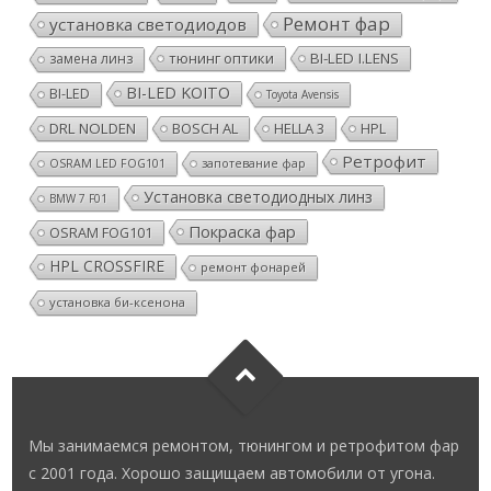
Ремонт фар
установка светодиодов
тюнинг оптики
BI-LED I.LENS
замена линз
BI-LED KOITO
BI-LED
Toyota Avensis
DRL NOLDEN
BOSCH AL
HELLA 3
HPL
Ретрофит
OSRAM LED FOG101
запотевание фар
Установка светодиодных линз
BMW 7 F01
Покраска фар
OSRAM FOG101
HPL CROSSFIRE
ремонт фонарей
установка би-ксенона
Мы занимаемся ремонтом, тюнингом и ретрофитом фар
с 2001 года. Хорошо защищаем автомобили от угона.