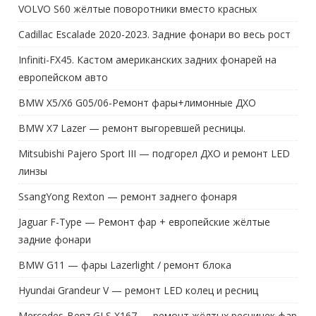
VOLVO S60 жёлтые поворотники вместо красных
Cadillac Escalade 2020-2023. Задние фонари во весь рост
Infiniti-FX45. Кастом американских задних фонарей на
европейском авто
BMW X5/X6 G05/06-Ремонт фары+лимонные ДХО
BMW X7 Lazer — ремонт выгоревшей ресницы.
Mitsubishi Pajero Sport III — подгорел ДХО и ремонт LED
линзы
SsangYong Rexton — ремонт заднего фонаря
Jaguar F-Type — Ремонт фар + европейские жёлтые
задние фонари
BMW G11 — фары Lazerlight / ремонт блока
Hyundai Grandeur V — ремонт LED колец и ресниц
Mercedes-Benz GLS X167 — ремонт жёлтых ресничек фар