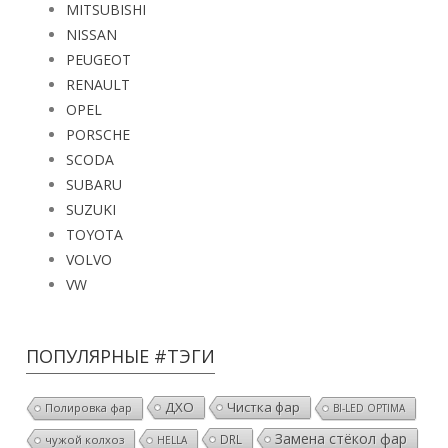
MITSUBISHI
NISSAN
PEUGEOT
RENAULT
OPEL
PORSCHE
SCODA
SUBARU
SUZUKI
TOYOTA
VOLVO
VW
ПОПУЛЯРНЫЕ #ТЭГИ
ДХО
Чистка фар
Полировка фар
BI-LED OPTIMA
Замена стёкол фар
DRL
чужой колхоз
HELLA