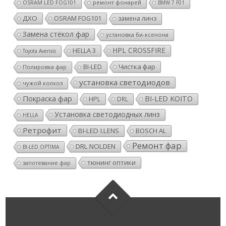
ремонт фонарей
OSRAM LED FOG101
BMW 7 F01
ДХО
OSRAM FOG101
замена линз
Замена стёкол фар
установка би-ксенона
HPL CROSSFIRE
HELLA 3
Toyota Avensis
Чистка фар
BI-LED
Полировка фар
установка светодиодов
чужой колхоз
Покраска фар
BI-LED KOITO
HPL
DRL
Установка светодиодных линз
HELLA
Ретрофит
BI-LED I.LENS
BOSCH AL
Ремонт фар
DRL NOLDEN
BI-LED OPTIMA
тюнинг оптики
запотевание фар