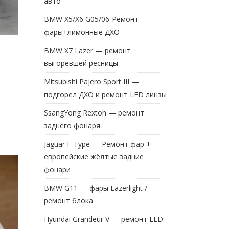
авто
BMW X5/X6 G05/06-Ремонт
фары+лимонные ДХО
BMW X7 Lazer — ремонт
выгоревшей ресницы.
Mitsubishi Pajero Sport III —
подгорел ДХО и ремонт LED линзы
SsangYong Rexton — ремонт
заднего фонаря
Jaguar F-Type — Ремонт фар +
европейские жёлтые задние
фонари
BMW G11 — фары Lazerlight /
ремонт блока
Hyundai Grandeur V — ремонт LED