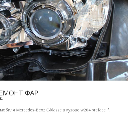
РЕМОНТ ФАР
К.
биля Mercedes-Benz C-klasse в кузове w204 prefacelif...