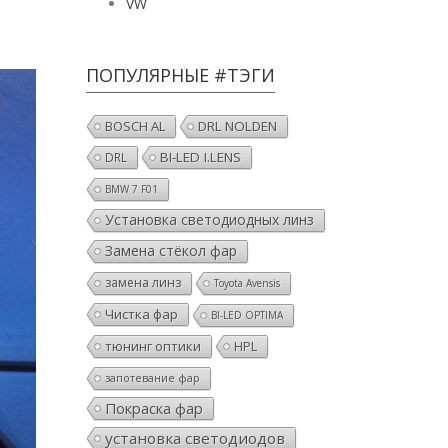
VW
ПОПУЛЯРНЫЕ #ТЭГИ
BOSCH AL
DRL NOLDEN
BI-LED I.LENS
DRL
BMW 7 F01
Установка светодиодных линз
Замена стёкол фар
замена линз
Toyota Avensis
Чистка фар
BI-LED OPTIMA
тюнинг оптики
HPL
запотевание фар
Покраска фар
установка светодиодов