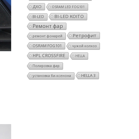
ДХО
OSRAM LED FOG101
BI-LED KOITO
BI-LED
Ремонт фар
Ретрофит
ремонт фонарей
OSRAM FOG101
чужой колхоз
HPL CROSSFIRE
HELLA
Полировка фар
HELLA 3
установка би-ксенона