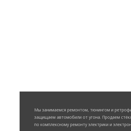
Мы занимаемся ремонтом, тюнингом и ретрофи
защищаем автомобили от угона. Продаем стёкл
по комплексному ремонту электрики и электрон