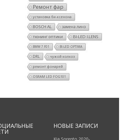
Ремонт фар
установка би-ксенона
BOSCH AL
замена линз
тюнинг оптики
BI-LED I.LENS
BMW 7 F01
BI-LED OPTIMA
DRL
чужой колхоз
ремонт фонарей
OSRAM LED FOG101
ОЦИАЛЬНЫЕ
НОВЫЕ ЗАПИСИ
ЕТИ
Kia Sorento 2020- .