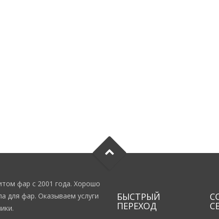
том фар с 2001 года. Хорошо
БЫСТРЫЙ
С
а для фар. Оказываем услуги
ПЕРЕХОД
С
ики.