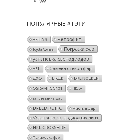
VW
ПОПУЛЯРНЫЕ #ТЭГИ
Ретрофит
HELLA 3
Покраска фар
Toyota Avensis
установка светодиодов
Замена стёкол фар
HPL
ДХО
DRL NOLDEN
BI-LED
OSRAM FOG101
HELLA
запотевание фар
BI-LED KOITO
Чистка фар
Установка светодиодных линз
HPL CROSSFIRE
Полировка фар