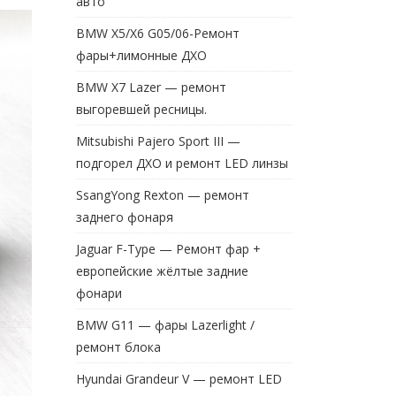
авто
BMW X5/X6 G05/06-Ремонт
фары+лимонные ДХО
BMW X7 Lazer — ремонт
выгоревшей ресницы.
Mitsubishi Pajero Sport III —
подгорел ДХО и ремонт LED линзы
SsangYong Rexton — ремонт
заднего фонаря
Jaguar F-Type — Ремонт фар +
европейские жёлтые задние
фонари
BMW G11 — фары Lazerlight /
ремонт блока
Hyundai Grandeur V — ремонт LED