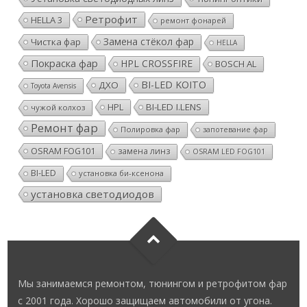
Ретрофит
HELLA 3
ремонт фонарей
Замена стёкол фар
Чистка фар
HELLA
Покраска фар
HPL CROSSFIRE
BOSCH AL
BI-LED KOITO
ДХО
Toyota Avensis
HPL
BI-LED I.LENS
чужой колхоз
Ремонт фар
Полировка фар
запотевание фар
OSRAM FOG101
замена линз
OSRAM LED FOG101
BI-LED
установка би-ксенона
установка светодиодов
Мы занимаемся ремонтом, тюнингом и ретрофитом фар
с 2001 года. Хорошо защищаем автомобили от угона.