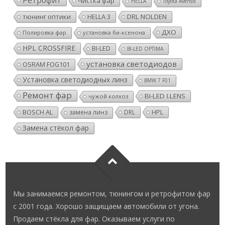
Ретрофит
Чистка фар
HELLA
Toyota Avensis
тюнинг оптики
HELLA 3
DRL NOLDEN
ДХО
Полировка фар
установка би-ксенона
HPL CROSSFIRE
BI-LED
BI-LED OPTIMA
установка светодиодов
OSRAM FOG101
Установка светодиодных линз
BMW 7 F01
Ремонт фар
BI-LED I.LENS
чужой колхоз
BOSCH AL
HPL
замена линз
DRL
Замена стёкол фар
Мы занимаемся ремонтом, тюнингом и ретрофитом фар
с 2001 года. Хорошо защищаем автомобили от угона.
Продаем стёкла для фар. Оказываем услуги по