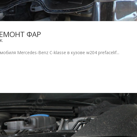
РЕМОНТ ФАР
К.
биля Mercedes-Benz C-klasse в кузове w204 prefacelif...