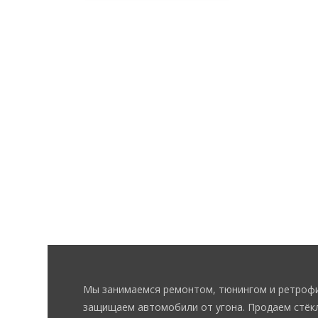
Мы занимаемся ремонтом, тюнингом и ретрофи
защищаем автомобили от угона. Продаем стёкл