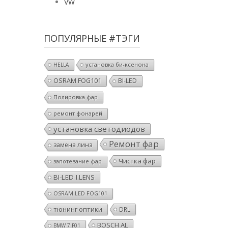
VW
ПОПУЛЯРНЫЕ #ТЭГИ
установка би-ксенона
HELLA
OSRAM FOG101
BI-LED
Полировка фар
ремонт фонарей
установка светодиодов
Ремонт фар
замена линз
Чистка фар
запотевание фар
BI-LED I.LENS
OSRAM LED FOG101
тюнинг оптики
DRL
BOSCH AL
BMW 7 F01