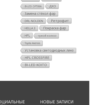
ДХО
BI-LED OPTIMA
Замена стёкол фар
Ретрофит
DRL NOLDEN
Покраска фар
HELLA 3
HPL
чужой колхоз
Toyota Avensis
Установка светодиодных линз
HPL CROSSFIRE
BI-LED KOITO
ОЦИАЛЬНЫЕ
НОВЫЕ ЗАПИСИ