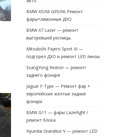
авто
BMW X5/X6 G05/06-Ремонт
фары+лимонные ДХО
BMW X7 Lazer — ремонт
выгоревшей ресницы.
Mitsubishi Pajero Sport III —
подгорел ДХО и ремонт LED линзы
SsangYong Rexton — ремонт
заднего фонаря
Jaguar F-Type — Ремонт фар +
европейские жёлтые задние
фонари
BMW G11 — фары Lazerlight /
ремонт блока
Hyundai Grandeur V — ремонт LED