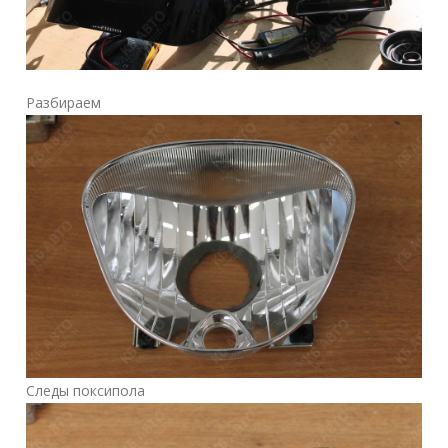
Разбираем
Следы поксипола