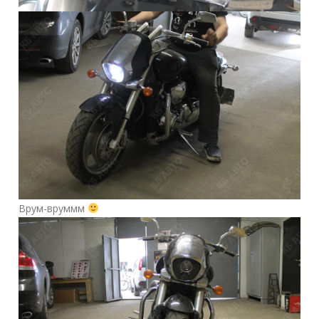
Врум-вруммм