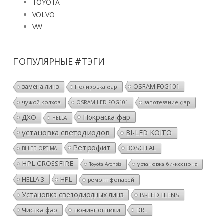
TOYOTA
VOLVO
VW
ПОПУЛЯРНЫЕ #ТЭГИ
OSRAM FOG101
замена линз
Полировка фар
чужой колхоз
OSRAM LED FOG101
запотевание фар
Покраска фар
ДХО
HELLA
установка светодиодов
BI-LED KOITO
Ретрофит
BOSCH AL
BI-LED OPTIMA
HPL CROSSFIRE
установка би-ксенона
Toyota Avensis
HELLA 3
HPL
ремонт фонарей
Установка светодиодных линз
BI-LED I.LENS
Чистка фар
тюнинг оптики
DRL