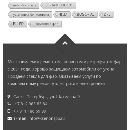
OSRAM FOG101
чужой колхоз
BOSCH AL
DRL
установка би-ксенона
HELLA
BI-LED
Полировка фар
Мы занимаемся ремонтом, тюнингом и ретрофитом фар
с 2001 года. Хорошо защищаем автомобили от угона.
Продаем стёкла для фар. Оказываем услуги по
комплексному ремонту электрики и электроники.
Санкт-Петербург, ул. Шателена 9
+7 812 983 83 84
+7 911 186 69 99
E-mail:
info@ksenonspb.ru