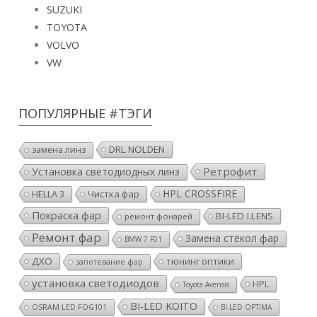
SUZUKI
TOYOTA
VOLVO
VW
ПОПУЛЯРНЫЕ #ТЭГИ
DRL NOLDEN
замена линз
Ретрофит
Установка светодиодных линз
HPL CROSSFIRE
HELLA 3
Чистка фар
Покраска фар
BI-LED I.LENS
ремонт фонарей
Ремонт фар
Замена стёкол фар
BMW 7 F01
ДХО
тюнинг оптики
запотевание фар
установка светодиодов
HPL
Toyota Avensis
BI-LED KOITO
OSRAM LED FOG101
BI-LED OPTIMA