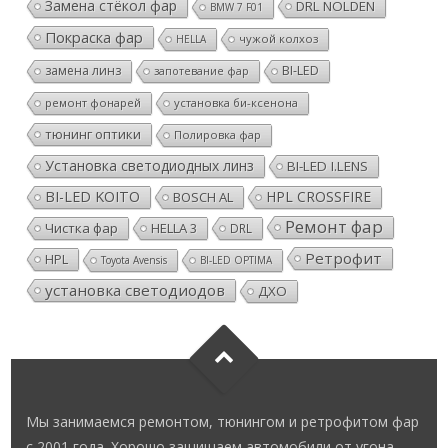
Замена стёкол фар
DRL NOLDEN
BMW 7 F01
Покраска фар
чужой колхоз
HELLA
замена линз
BI-LED
запотевание фар
ремонт фонарей
установка би-ксенона
тюнинг оптики
Полировка фар
Установка светодиодных линз
BI-LED I.LENS
BI-LED KOITO
HPL CROSSFIRE
BOSCH AL
Ремонт фар
Чистка фар
HELLA 3
DRL
Ретрофит
HPL
Toyota Avensis
BI-LED OPTIMA
установка светодиодов
ДХО
Мы занимаемся ремонтом, тюнингом и ретрофитом фар
с 2001 года. Хорошо защищаем автомобили от угона.